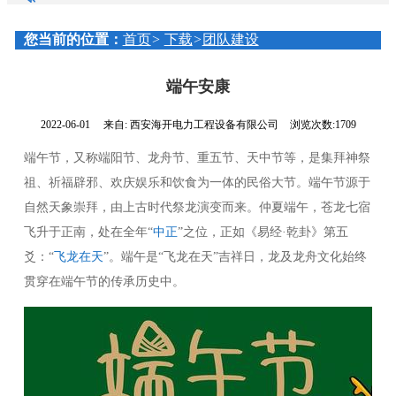
紧凑型箱变
您当前的位置：
首页
>
下载
>
团队建设
开闭所（环网箱）
端午安康
直流屏
2022-06-01
来自:
西安海开电力工程设备有限公司
浏览次数:1709
端午节，又称端阳节、龙舟节、重五节、天中节等，是集拜神祭
祖、祈福辟邪、欢庆娱乐和饮食为一体的民俗大节。端午节源于
自然天象崇拜，由上古时代祭龙演变而来。仲夏端午，苍龙七宿
飞升于正南，处在全年“
中正
”之位，正如《易经·乾卦》第五
爻：“
飞龙在天
”。端午是“飞龙在天”吉祥日，龙及龙舟文化始终
贯穿在端午节的传承历史中。