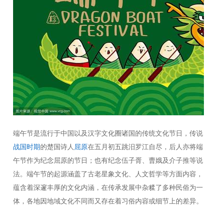
端午节是流行于中国以及汉字文化圈诸国的传统文化节日，传说
战国时期
的楚国诗人
屈原
在五月初五跳汨罗江自尽，后人亦将端
午节作为纪念屈原的节日；也有纪念伍子胥、曹娥及介子推等说
法。端午节的起源涵盖了古老星象文化、人文哲学等方面内容，
蕴含着深邃丰厚的文化内涵，在传承发展中杂糅了多种民俗为一
体，各地因地域文化不同而又存在着习俗内容或细节上的差异。