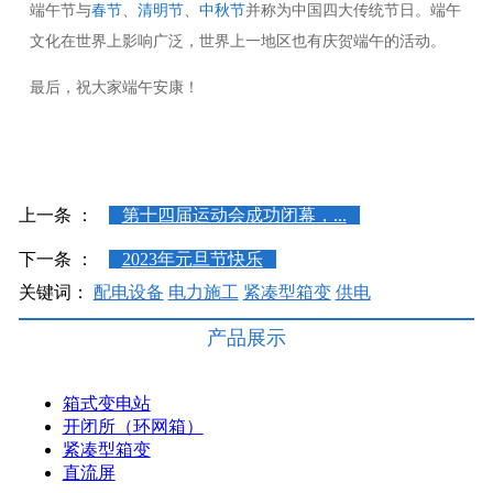
端午节与
春节
、
清明节
、
中秋节
并称为中国四大传统节日。端午
文化在世界上影响广泛，世界上一地区也有庆贺端午的活动。
最后，祝大家端午安康！
上一条 ：
第十四届运动会成功闭幕，...
下一条 ：
2023年元旦节快乐
关键词：
配电设备
电力施工
紧凑型箱变
供电
产品展示
箱式变电站
开闭所（环网箱）
紧凑型箱变
直流屏