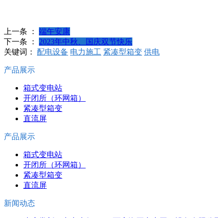
上一条 ：
端午安康
下一条 ：
2023年中秋、国庆双节快乐
关键词：
配电设备
电力施工
紧凑型箱变
供电
产品展示
箱式变电站
开闭所（环网箱）
紧凑型箱变
直流屏
产品展示
箱式变电站
开闭所（环网箱）
紧凑型箱变
直流屏
新闻动态