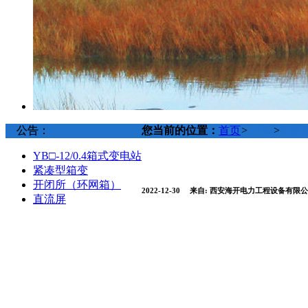
您当前的位置：
首页
>
下载
>
团队
公告：
YB□-12/0.4箱式变电站
紧凑型箱变
开闭所（环网箱）
2022-12-30
来自:
西安海开电力工程设备有限
直流屏