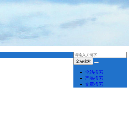
全站搜索
全站搜索
产品搜索
文章搜索