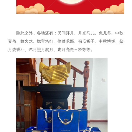
除此之外，各地还有：民间拜月、月光马儿、兔儿爷、中秋
宴俗、舞火龙、燃宝塔灯、偷菜求郎、窃瓜祈子、中秋博饼、祭
月烧香斗、乞月照月爬月、走月亮走三桥等等。