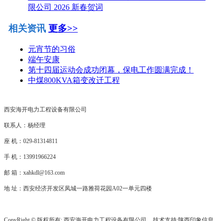
限公司 2026 新春贺词
相关资讯
更多>>
元宵节的习俗
端午安康
第十四届运动会成功闭幕，保电工作圆满完成！
中煤800KVA箱变改迁工程
西安海开电力工程设备有限公司
联系人：杨经理
座 机：029-81314811
手 机：13991966224
邮 箱：xahkdl@163.com
地 址：西安经济开发区凤城一路雅荷花园A02一单元四楼
CopyRight © 版权所有:
西安海开电力工程设备有限公司
技术支持:
陕西印象信息